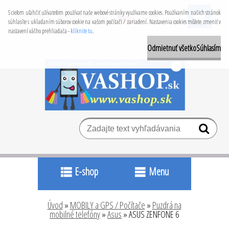
S cieľom uľahčiť užívateľom používať naše webové stránky využívame cookies. Používaním našich stránok
Prihlásenie
Nová registrácia
súhlasíte s ukladaním súborov cookie na vašom počítači / zariadení. Nastavenia cookies môžete zmeniť v
nastavení vášho prehliadača -
kliknite tu
.
Odmietnuť všetko
Súhlasím
E-shop
Menu
Úvod
»
MOBILY a GPS / Počítače
»
Puzdrá na
mobilné telefóny
»
Asus
»
ASUS ZENFONE 6