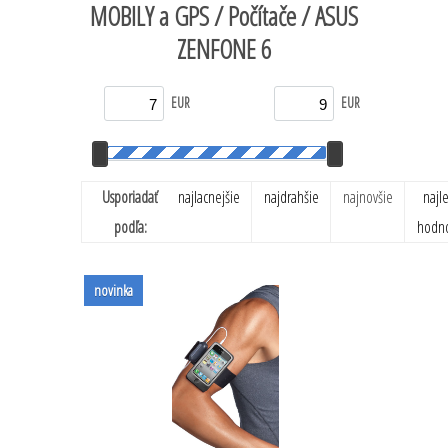
MOBILY a GPS / Počítače / ASUS
ZENFONE 6
EUR
EUR
Usporiadať
najlacnejšie
najdrahšie
najnovšie
najl
podľa:
hodn
novinka